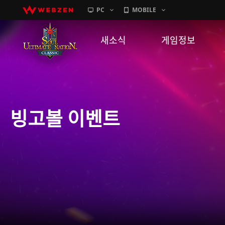
PC
MOBILE
새소식
게임정보
공지사항
세계관
패치노트
캐릭터소개
빙고볼 이벤트
GM노트
게임가이드
이벤트
확률 정보