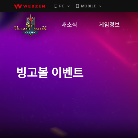
PC
MOBILE
새소식
게임정보
공지사항
세계관
패치노트
캐릭터소개
빙고볼 이벤트
GM노트
게임가이드
이벤트
확률 정보