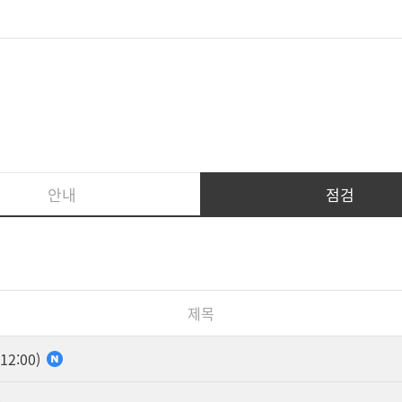
안내
점검
제목
2:00)