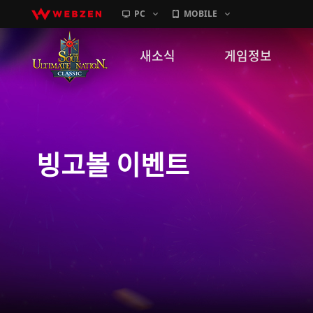
PC
MOBILE
새소식
게임정보
공지사항
세계관
패치노트
캐릭터소개
빙고볼 이벤트
GM노트
게임가이드
이벤트
확률 정보