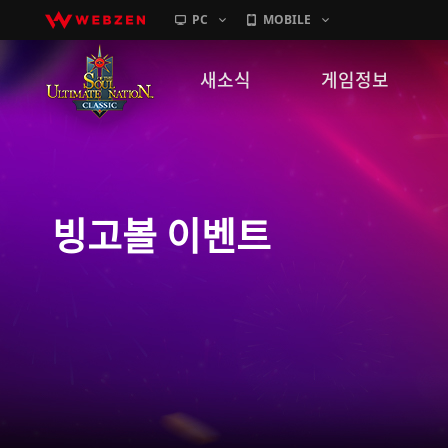
PC
MOBILE
새소식
게임정보
공지사항
세계관
패치노트
캐릭터소개
빙고볼 이벤트
GM노트
게임가이드
이벤트
확률 정보