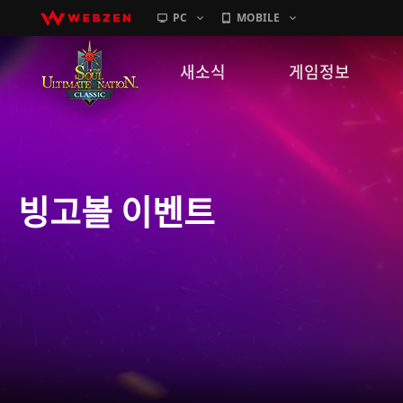
PC
MOBILE
새소식
게임정보
공지사항
세계관
패치노트
캐릭터소개
빙고볼 이벤트
GM노트
게임가이드
이벤트
확률 정보