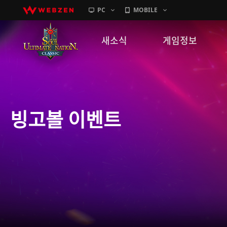
PC
MOBILE
새소식
게임정보
공지사항
세계관
패치노트
캐릭터소개
빙고볼 이벤트
GM노트
게임가이드
이벤트
확률 정보