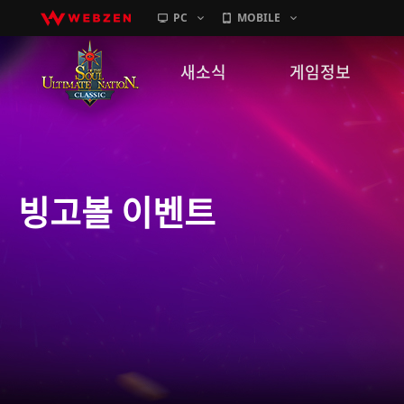
PC
MOBILE
새소식
게임정보
공지사항
세계관
패치노트
캐릭터소개
빙고볼 이벤트
GM노트
게임가이드
이벤트
확률 정보