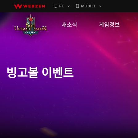
PC
MOBILE
새소식
게임정보
공지사항
세계관
패치노트
캐릭터소개
빙고볼 이벤트
GM노트
게임가이드
이벤트
확률 정보