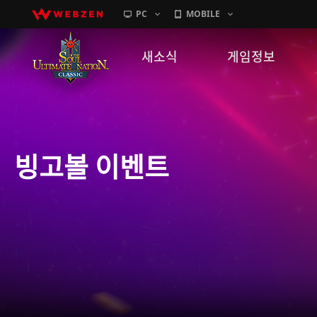
PC
MOBILE
새소식
게임정보
공지사항
세계관
패치노트
캐릭터소개
빙고볼 이벤트
GM노트
게임가이드
이벤트
확률 정보