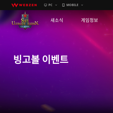
PC
MOBILE
새소식
게임정보
공지사항
세계관
패치노트
캐릭터소개
빙고볼 이벤트
GM노트
게임가이드
이벤트
확률 정보