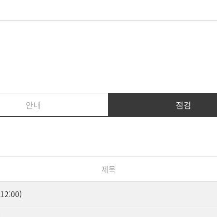
안내
점검
제목
2:00)