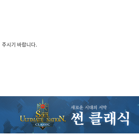
 주시기 바랍니다.