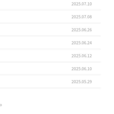
2025.07.10
2025.07.08
2025.06.26
2025.06.24
2025.06.12
2025.06.10
2025.05.29