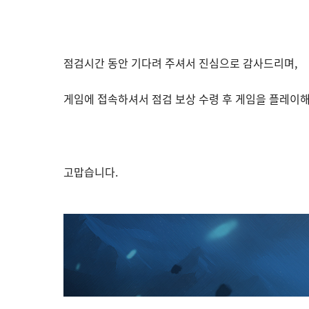
점검시간 동안 기다려 주셔서 진심으로 감사드리며,
게임에 접속하셔서 점검 보상 수령 후 게임을 플레이해
고맙습니다.