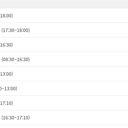
내
8:00)
17:30~18:00)
6:30)
08:30~16:30)
3:00)
~13:00)
7:10)
16:30~17:10)