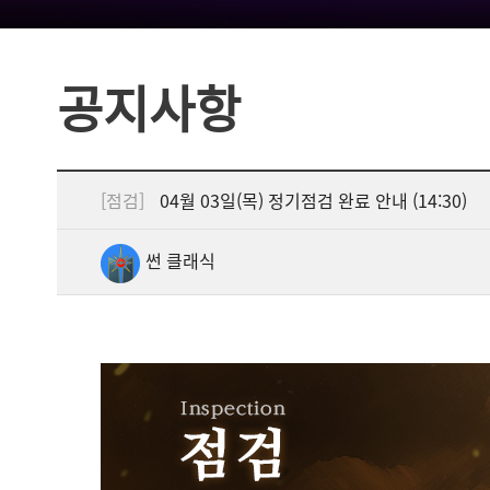
공지사항
[점검]
04월 03일(목) 정기점검 완료 안내 (14:30)
썬 클래식