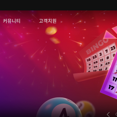
커뮤니티
고객지원
자유게시판
FAQ
이미지게시판
문의/신고
공략 게시판
게임 다운로드
쿠폰등록
운영정책