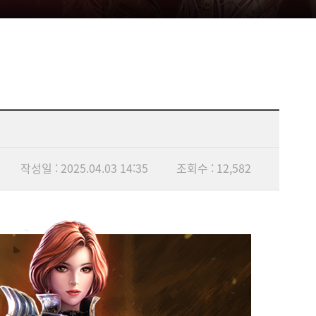
작성일 : 2025.04.03 14:35
조회수 : 12,582