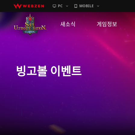
PC
MOBILE
새소식
게임정보
공지사항
세계관
패치노트
캐릭터소개
빙고볼 이벤트
GM노트
게임가이드
이벤트
확률 정보