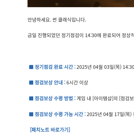
안녕하세요. 썬 클래식입니다.
금일 진행되었던 정기점검이 14:30에 완료되어 정상
■ 정기점검 완료 시간 :
2025
년 04월 03일(목) 14:3
■ 점검보상 안내 :
6시간 이상
■ 점검보상 수령 방법 :
게임 내 [아이템샵]의 [점검
■ 점검보상 수령 가능 시간 :
2025년 04월 17일(목
[패치노트 바로가기]