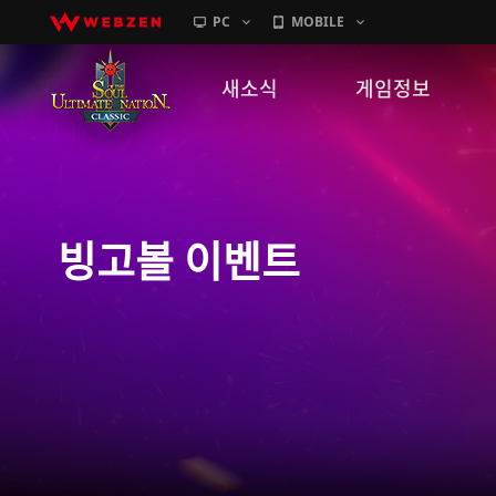
PC
MOBILE
새소식
게임정보
공지사항
세계관
패치노트
캐릭터소개
빙고볼 이벤트
GM노트
게임가이드
이벤트
확률 정보