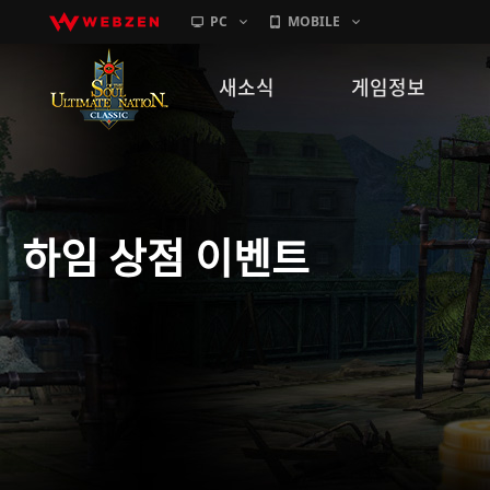
PC
MOBILE
새소식
게임정보
공지사항
세계관
패치노트
캐릭터소개
홍염의 카르마인 펫 키우기 
GM노트
게임가이드
이벤트
확률 정보