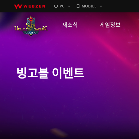
PC
MOBILE
새소식
게임정보
공지사항
세계관
패치노트
캐릭터소개
빙고볼 이벤트
하임 상점 이벤트
GM노트
게임가이드
이벤트
확률 정보