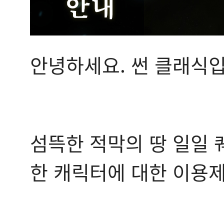
안녕하세요. 썬 클래식입
섬뜩한 적막의 땅 일일 
한 캐릭터에 대한 이용