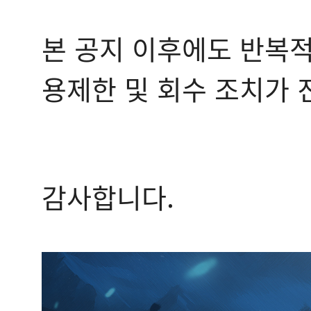
본 공지 이후에도 반복
용제한 및 회수 조치가 
감사합니다.