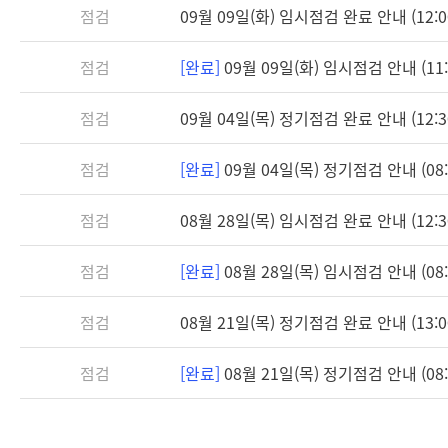
점검
09월 09일(화) 임시점검 완료 안내 (12:0
점검
[완료]
09월 09일(화) 임시점검 안내 (11:0
점검
09월 04일(목) 정기점검 완료 안내 (12:3
점검
[완료]
09월 04일(목) 정기점검 안내 (08:3
점검
08월 28일(목) 임시점검 완료 안내 (12:3
점검
[완료]
08월 28일(목) 임시점검 안내 (08:3
점검
08월 21일(목) 정기점검 완료 안내 (13:0
점검
[완료]
08월 21일(목) 정기점검 안내 (08:3