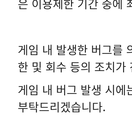
은 이용제한 기간 중에 
게임 내 발생한 버그를 
한 및 회수 등의 조치가
게임 내 버그 발생 시에
부탁드리겠습니다.