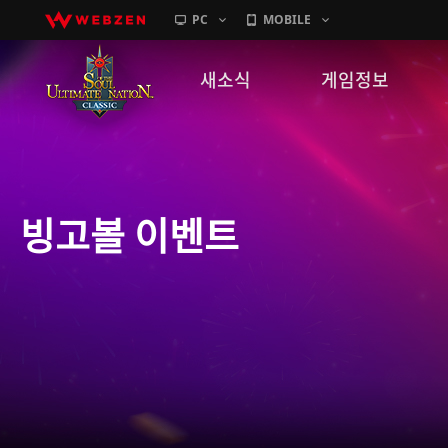
PC
MOBILE
새소식
게임정보
공지사항
세계관
패치노트
캐릭터소개
빙고볼 이벤트
GM노트
게임가이드
이벤트
확률 정보