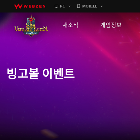
PC
MOBILE
새소식
게임정보
공지사항
세계관
패치노트
캐릭터소개
빙고볼 이벤트
GM노트
게임가이드
이벤트
확률 정보