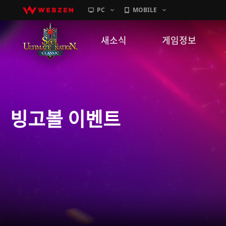
PC
MOBILE
새소식
게임정보
공지사항
세계관
패치노트
캐릭터소개
빙고볼 이벤트
GM노트
게임가이드
이벤트
확률 정보