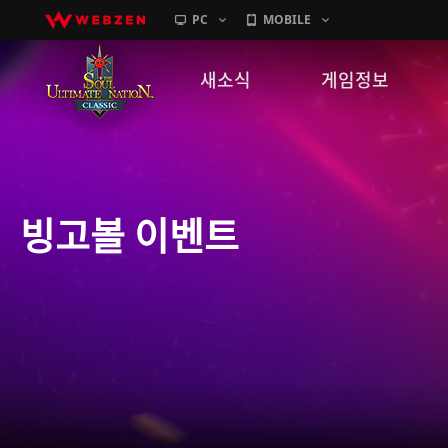
PC
MOBILE
새소식
게임정보
공지사항
세계관
패치노트
캐릭터소개
빙고볼 이벤트
GM노트
게임가이드
이벤트
확률 정보