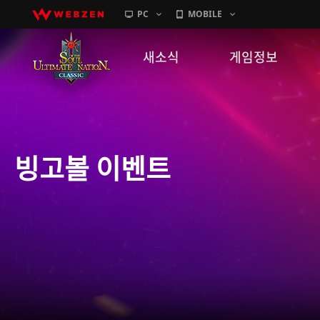
PC
MOBILE
새소식
게임정보
공지사항
세계관
패치노트
캐릭터소개
빙고볼 이벤트
GM노트
게임가이드
이벤트
확률 정보