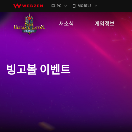
PC
MOBILE
새소식
게임정보
공지사항
세계관
패치노트
캐릭터소개
빙고볼 이벤트
GM노트
게임가이드
이벤트
확률 정보