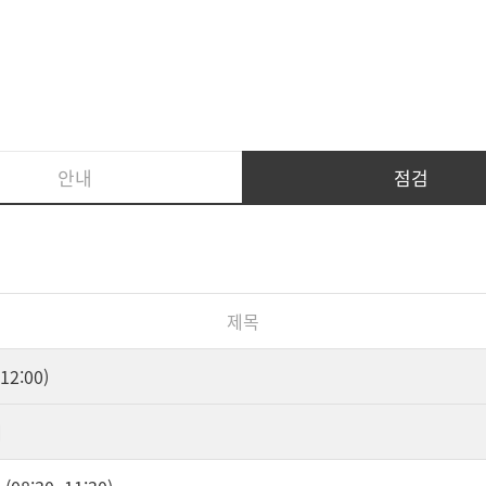
안내
점검
제목
2:00)
내