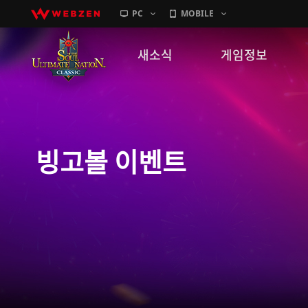
PC
MOBILE
새소식
게임정보
공지사항
세계관
패치노트
캐릭터소개
빙고볼 이벤트
GM노트
게임가이드
이벤트
확률 정보