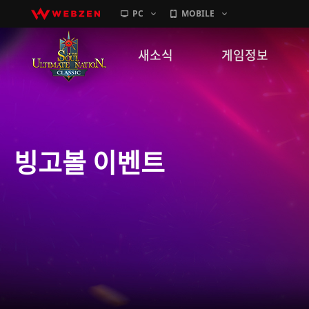
PC
MOBILE
새소식
게임정보
공지사항
세계관
패치노트
캐릭터소개
빙고볼 이벤트
GM노트
게임가이드
이벤트
확률 정보