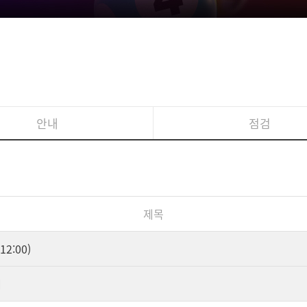
안내
점검
제목
2:00)
내