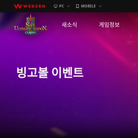
PC
MOBILE
새소식
게임정보
공지사항
세계관
패치노트
캐릭터소개
빙고볼 이벤트
GM노트
게임가이드
이벤트
확률 정보