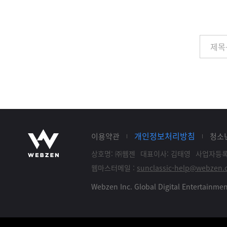
개인정보처리방침
이용약관
청소
상호명: ㈜웹젠
대표이사: 김태영
사업자등록: 
웹마스터메일 :
sunclassic-help@webzen.c
Webzen Inc. Global Digital Entertainm