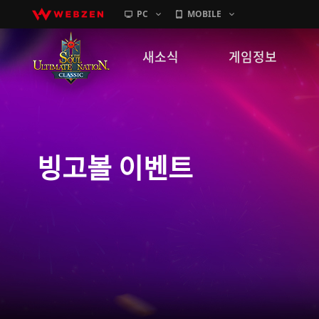
PC
MOBILE
새소식
게임정보
공지사항
세계관
패치노트
캐릭터소개
빙고볼 이벤트
GM노트
게임가이드
이벤트
확률 정보