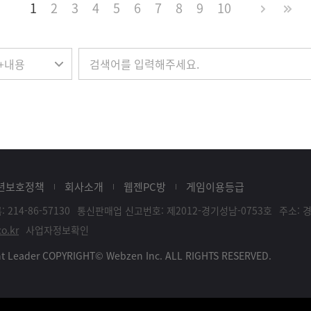
1
2
3
4
5
6
7
8
9
10
년보호정책
회사소개
웹젠PC방
게임이용등급
214-86-57130
통신판매업 신고번호: 제2012-경기성남-0753호
주소: 
o.kr
사업자정보확인
ent Leader COPYRIGHT© Webzen Inc. ALL RIGHTS RESERVED.