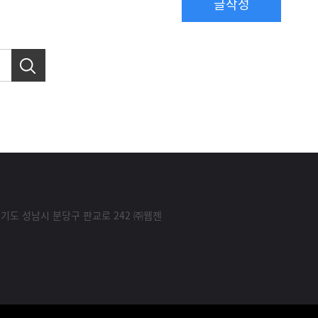
글작성
경기도 성남시 분당구 판교로 242 ㈜웹젠