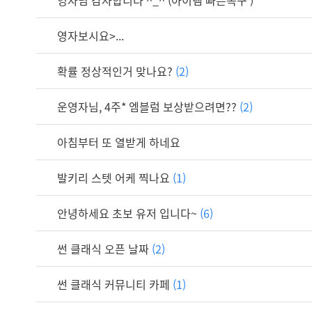
영자님 감사합니다 ^_^ (아이템 빠른복구 )
영자보시요>...
확률 정상적인거 맞나요?
(2)
운영자님, 4주* 엠블럼 보상받으려면??
(2)
아침부터 또 열받게 하네요
발키리 스텟 어케 찍나요
(1)
안녕하세요 초보 유저 입니다~
(6)
썬 클래식 오픈 날짜
(2)
썬 클래식 커뮤니티 카페
(1)