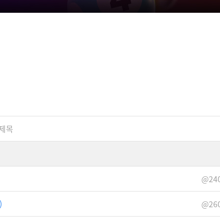
제목
@240
)
@260