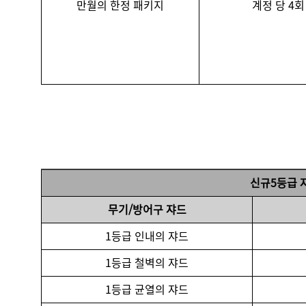
만월의 한정 패키지
계정 당 4회
신규
5
등급 
무기/방어구 쟈드
1등급 인내의 쟈드
1등급 철벽의 쟈드
1등급 균열의 쟈드