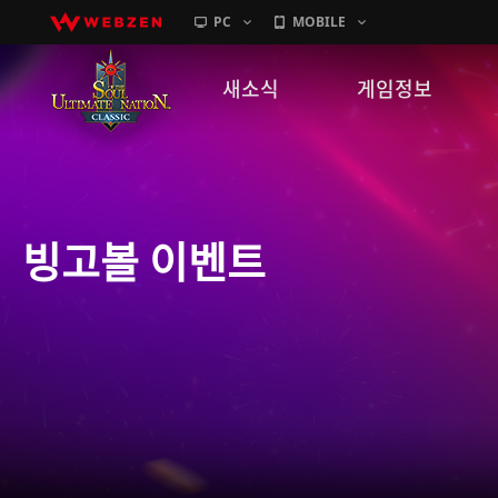
PC
MOBILE
새소식
게임정보
공지사항
세계관
패치노트
캐릭터소개
빙고볼 이벤트
GM노트
게임가이드
이벤트
확률 정보