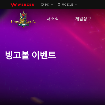
PC
MOBILE
새소식
게임정보
공지사항
세계관
패치노트
캐릭터소개
빙고볼 이벤트
GM노트
게임가이드
이벤트
확률 정보