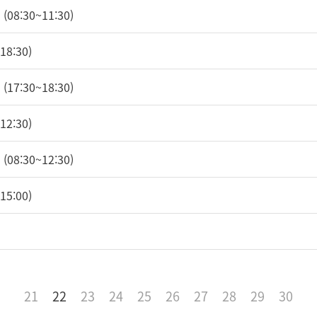
08:30~11:30)
8:30)
17:30~18:30)
2:30)
08:30~12:30)
5:00)
21
22
23
24
25
26
27
28
29
30