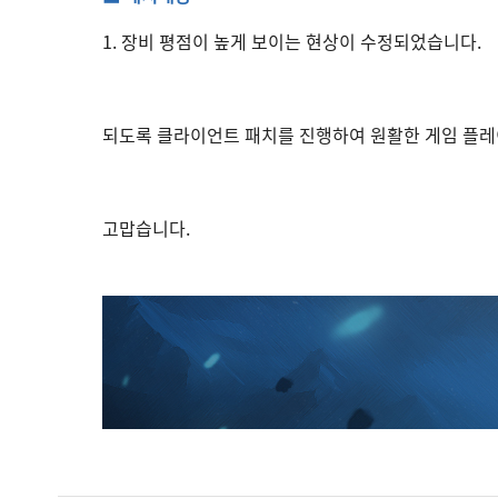
1. 장비 평점이 높게 보이는 현상이 수정되었습니다.
되도록 클라이언트 패치를 진행하여 원활한 게임 플레
고맙습니다.