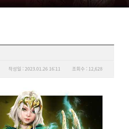
작성일 : 2023.01.26 16:11
조회수 : 12,628