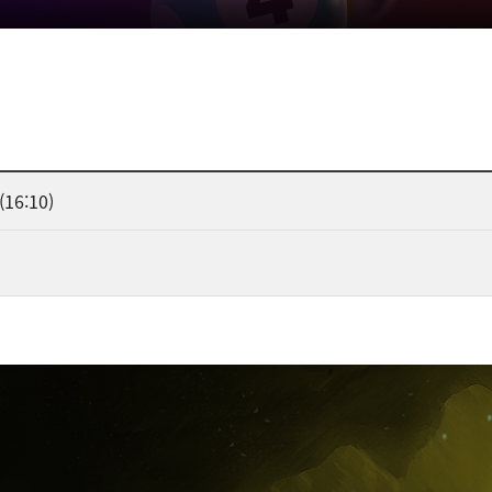
6:10)