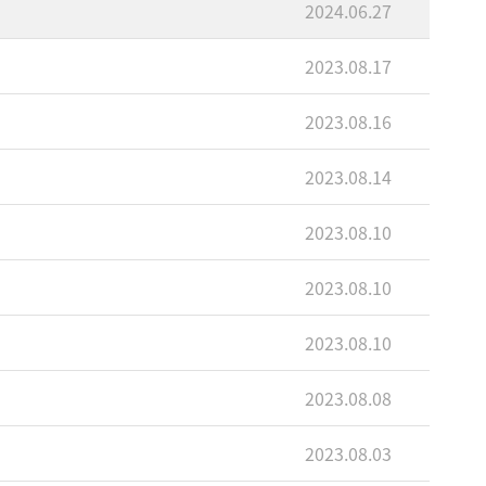
2024.06.27
2023.08.17
2023.08.16
2023.08.14
2023.08.10
2023.08.10
2023.08.10
2023.08.08
2023.08.03