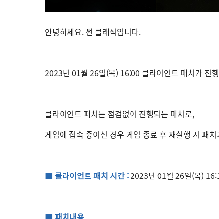
안녕하세요. 썬 클래식입니다.
2023년 01월 26일(목) 16:00 클라이언트 패치가 
클라이언트 패치는 점검없이 진행되는 패치로,
게임에 접속 중이신 경우 게임 종료 후 재실행 시 패치
■ 클라이언트 패치 시간 :
2023년 01월 26일(목) 16:
■ 패치내용