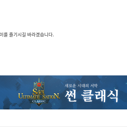
이를 즐기시길 바라겠습니다.