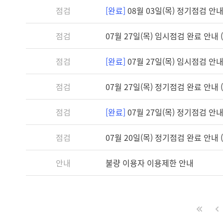
점검
[완료]
08월 03일(목) 정기점검 안내 (
점검
07월 27일(목) 임시점검 완료 안내 (1
점검
[완료]
07월 27일(목) 임시점검 안내 (
점검
07월 27일(목) 정기점검 완료 안내 (1
점검
[완료]
07월 27일(목) 정기점검 안내 (
점검
07월 20일(목) 정기점검 완료 안내 (1
안내
불량 이용자 이용제한 안내