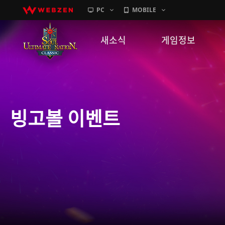
PC
MOBILE
새소식
게임정보
공지사항
세계관
패치노트
캐릭터소개
빙고볼 이벤트
GM노트
게임가이드
이벤트
확률 정보