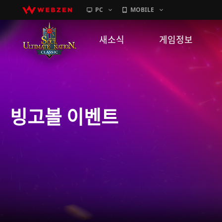
PC
MOBILE
새소식
게임정보
공지사항
세계관
패치노트
캐릭터소개
빙고볼 이벤트
GM노트
게임가이드
이벤트
확률 정보