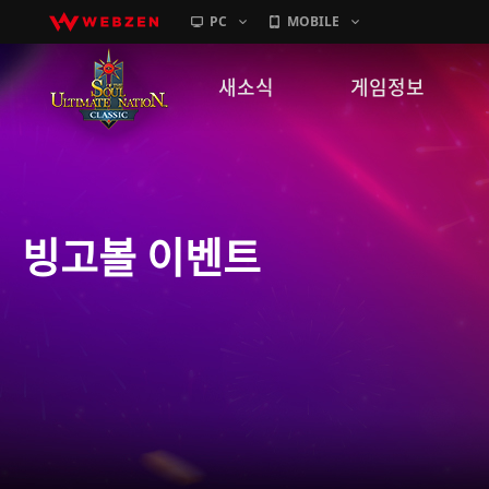
PC
MOBILE
새소식
게임정보
공지사항
세계관
패치노트
캐릭터소개
빙고볼 이벤트
GM노트
게임가이드
이벤트
확률 정보