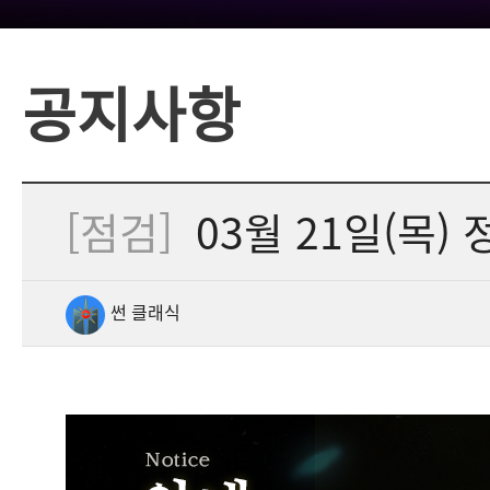
공지사항
[점검]
03월 21일(목) 
썬 클래식