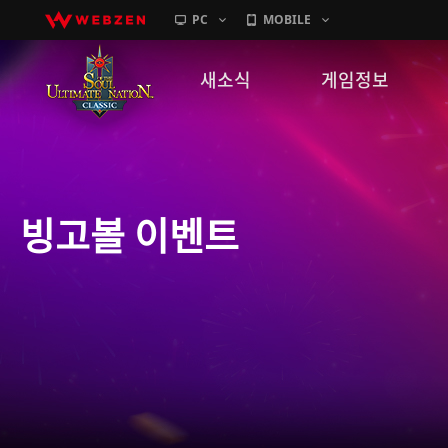
PC
MOBILE
새소식
게임정보
공지사항
세계관
패치노트
캐릭터소개
빙고볼 이벤트
GM노트
게임가이드
이벤트
확률 정보