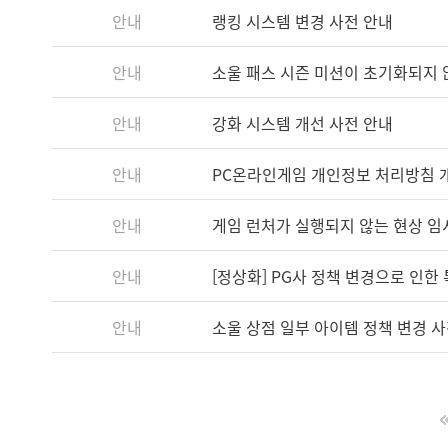
안내
랭킹 시스템 변경 사전 안내
안내
소울 패스 시즌 미션이 초기화되지 
안내
강화 시스템 개선 사전 안내
안내
PC온라인게임 개인정보 처리방침 
안내
게임 런처가 실행되지 않는 현상 임
안내
[정상화] PG사 정책 변경으로 인한
안내
소울 상점 일부 아이템 정책 변경 사