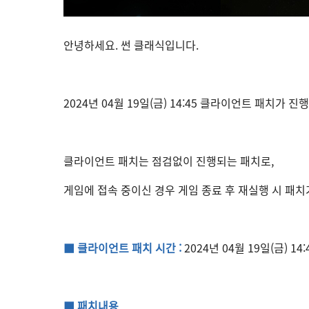
안녕하세요. 썬 클래식입니다.
2024년 04월 19일(금) 14:45 클라이언트 패치가 
클라이언트 패치는 점검없이 진행되는 패치로,
게임에 접속 중이신 경우 게임 종료 후 재실행 시 패치
■ 클라이언트 패치 시간 :
2024년 04월 19일(금) 14:
■ 패치내용