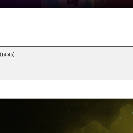
4:45)