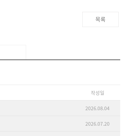
목록
작성일
2026.08.04
2026.07.20