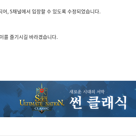
되어, 5채널에서 입장할 수 있도록 수정되었습니다.
이를 즐기시길 바라겠습니다.