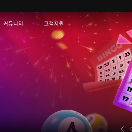
커뮤니티
고객지원
자유게시판
FAQ
이미지게시판
문의/신고
공략 게시판
게임 다운로드
쿠폰등록
운영정책