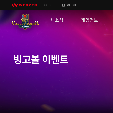
PC
MOBILE
새소식
게임정보
공지사항
세계관
패치노트
캐릭터소개
빙고볼 이벤트
GM노트
게임가이드
이벤트
확률 정보