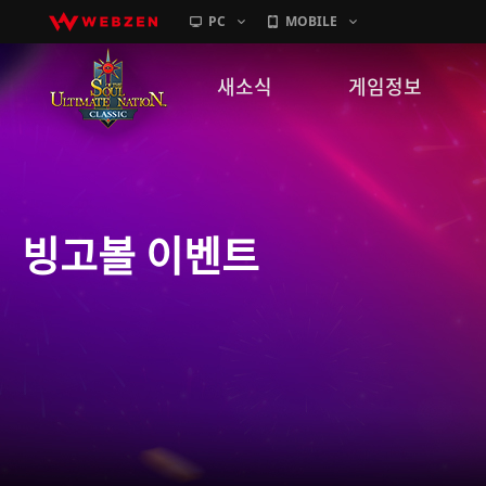
PC
MOBILE
새소식
게임정보
공지사항
세계관
패치노트
캐릭터소개
빙고볼 이벤트
GM노트
게임가이드
이벤트
확률 정보