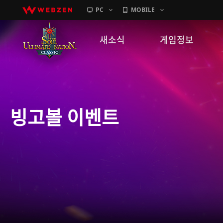
PC
MOBILE
새소식
게임정보
공지사항
세계관
패치노트
캐릭터소개
빙고볼 이벤트
GM노트
게임가이드
이벤트
확률 정보