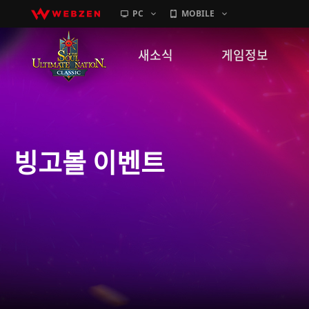
PC
MOBILE
새소식
게임정보
공지사항
세계관
패치노트
캐릭터소개
빙고볼 이벤트
GM노트
게임가이드
이벤트
확률 정보