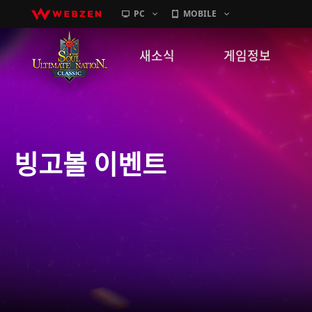
PC
MOBILE
새소식
게임정보
공지사항
세계관
패치노트
캐릭터소개
빙고볼 이벤트
GM노트
게임가이드
이벤트
확률 정보