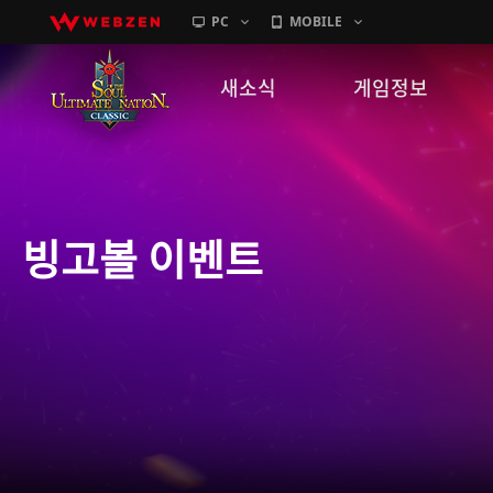
PC
MOBILE
새소식
게임정보
공지사항
세계관
패치노트
캐릭터소개
빙고볼 이벤트
GM노트
게임가이드
이벤트
확률 정보