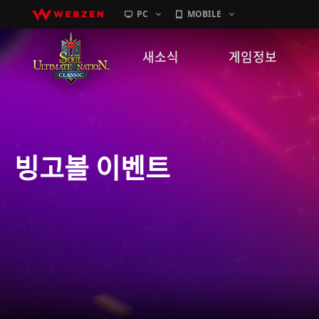
PC
MOBILE
새소식
게임정보
공지사항
세계관
패치노트
캐릭터소개
빙고볼 이벤트
GM노트
게임가이드
이벤트
확률 정보