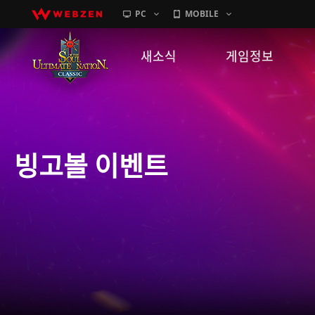
PC
MOBILE
새소식
게임정보
공지사항
세계관
패치노트
캐릭터소개
빙고볼 이벤트
GM노트
게임가이드
이벤트
확률 정보