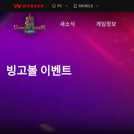
PC
MOBILE
새소식
게임정보
공지사항
세계관
패치노트
캐릭터소개
빙고볼 이벤트
GM노트
게임가이드
이벤트
확률 정보