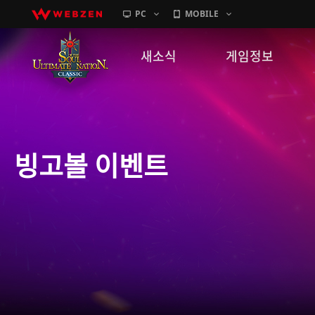
PC
MOBILE
새소식
게임정보
공지사항
세계관
패치노트
캐릭터소개
빙고볼 이벤트
GM노트
게임가이드
이벤트
확률 정보