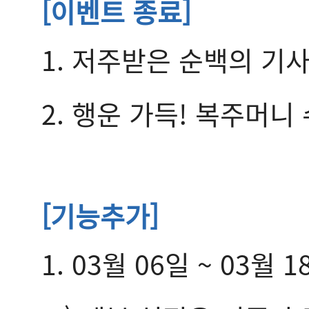
[
이벤트 종료]
1. 저주받은 순백의 기
2. 행운 가득! 복주머
[
기능추가]
1. 03월 06일 ~ 0