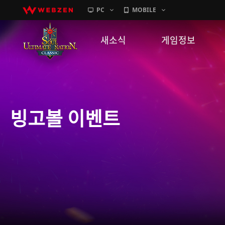
PC
MOBILE
새소식
게임정보
공지사항
세계관
패치노트
캐릭터소개
빙고볼 이벤트
GM노트
게임가이드
이벤트
확률 정보