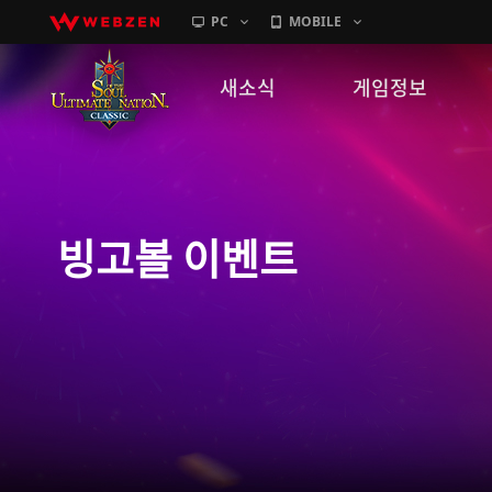
PC
MOBILE
새소식
게임정보
공지사항
세계관
패치노트
캐릭터소개
빙고볼 이벤트
GM노트
게임가이드
이벤트
확률 정보