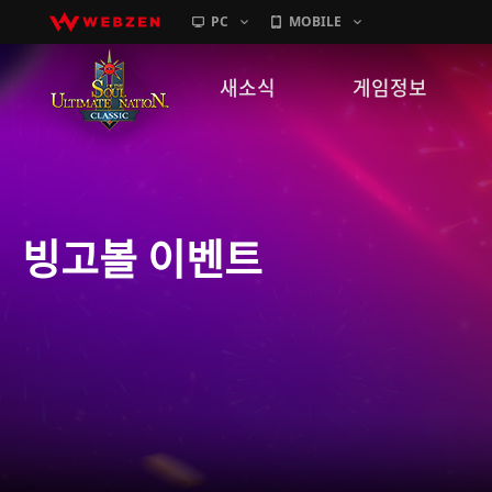
PC
MOBILE
새소식
게임정보
공지사항
세계관
패치노트
캐릭터소개
빙고볼 이벤트
GM노트
게임가이드
이벤트
확률 정보